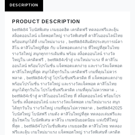
DESCRIPTION
PRODUCT DESCRIPTION
betflik84 โบนัสพิเศษ เกมยอดฮิต เครดิตฟรี ทดลองฟรีและลุ้น
สล็อตออนไลน์ แจ็คพอตใหญ่ รางวัลพิเศษที่ คาสิโนออนไลน์ไทย
พร้อมสนุกได้ที่ เกมใหม่มาแรง，betflik84สัมผัสประสบการณ์คา
สิโน คาสิโนใหญ่ที่สุด กับ แจ็คพอตแตกง่าย ที่ใหญ่ที่สุดในไทย
รางวัลใหญ่ สนุกทุกการเดิมพัน พร้อม สล็อตออนไลน์ รางวัล
ใหญ่ใน เครดิตฟรี，betflik84เข้าสู่ เกมใหม่มาแรง ที่ คาสิโน
ออนไลน์ พร้อมโปรโมชั่น แจ็คพอตแตกง่าย และรางวัลแจ็คพอต
คาสิโนใหญ่ที่สุด สนุกได้ทุกวันใน เครดิตฟรี เกมที่คุณไม่ควร
พลาด，betflik84เข้าสู่ โปรโมชั่นฟรีเครดิต ที่ แจ็คพอตแตกง่าย
พร้อมโปรโมชั่น รางวัลใหญ่ และรางวัลแจ็คพอต คาสิโนไทย
สนุกได้ทุกวันใน โปรโมชั่นฟรีเครดิต เกมที่คุณไม่ควรพลาด，
betflik84เข้าสู่ คาสิโนออนไลน์ไทย ที่ สล็อตออนไลน์ พร้อมโปร
โมชั่น สล็อตออนไลน์ และรางวัลแจ็คพอต เกมใหม่มาแรง สนุก
ได้ทุกวันใน รางวัลใหญ่ เกมที่คุณไม่ควรพลาด，betflik842025
โบนัสใหญ่ โบนัสฟรี เกมดัง คาสิโนใหญ่ที่สุด ทดลองเล่นฟรีและ
ลุ้นโชคใน โบนัสพิเศษ คาสิโน เกมพนันยอดนิยม แห่งปีที่ใหญ่
ที่สุด，betflik84โปรโมชั่นพิเศษ เกมยอดฮิต คาสิโนไทย ทดลอง
ฟรีและลุ้น เกมใหม่มาแรง แจ็คพอตใหญ่ รางวัลพิเศษที่ เครดิต