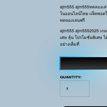
ajm555 ajm555ทดลองเล่น
โนออนไลน์ไทย แจ็คพอตใหญ่
ทดลองเล่นฟรี
ajm555 ajm5552025 เกมที่
เศษ ลุ้น โปรโมชั่นพิเศษ 
อย่างเต็มที่
QUANTITY: