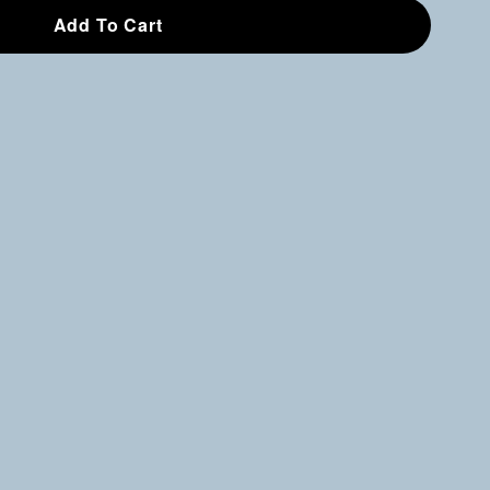
Add To Cart