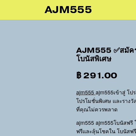
AJM555
AJM555 ✅สมัคร 2
โบนัสพิเศษ
฿ 291.00
ajm555
ajm555เข้าสู่ โป
โปรโมชั่นพิเศษ และรางวั
ที่คุณไม่ควรพลาด
ajm555 ajm555โบนัสฟรี โ
ฟรีและลุ้นโชคใน โบนัสฟรี 