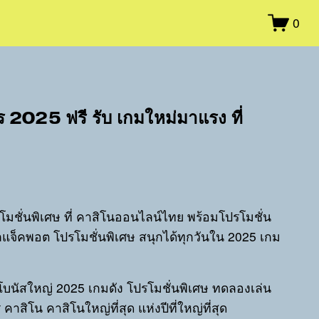
0
025 ฟรี รับ เกมใหม่มาแรง ที่
รโมชั่นพิเศษ ที่ คาสิโนออนไลน์ไทย พร้อมโปรโมชั่น
ลแจ็คพอต โปรโมชั่นพิเศษ สนุกได้ทุกวันใน 2025 เกม
บนัสใหญ่ 2025 เกมดัง โปรโมชั่นพิเศษ ทดลองเล่น
คาสิโน คาสิโนใหญ่ที่สุด แห่งปีที่ใหญ่ที่สุด