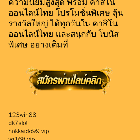
ความนิยมสูงสุด พร้อม คาสิโน
ออนไลน์ไทย โปรโมชั่นพิเศษ ลุ้น
รางวัลใหญ่ ได้ทุกวันใน คาสิโน
ออนไลน์ไทย และสนุกกับ โบนัส
พิเศษ อย่างเต็มที่
123win88
dk7slot
hokkaido99 vip
yq168 vip