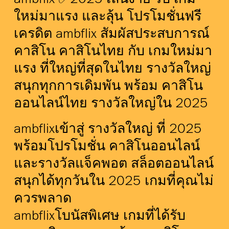
e
g
P
i
ใหม่มาแรง และลุ้น โปรโมชั่นฟรี
r
n
i
a
เครดิต ambflix สัมผัสประสบการณ์
c
l
คาสิโน คาสิโนไทย กับ เกมใหม่มา
e
P
:
r
แรง ที่ใหญ่ที่สุดในไทย รางวัลใหญ่ 
i
c
สนุกทุกการเดิมพัน พร้อม คาสิโน
e
:
ออนไลน์ไทย รางวัลใหญ่ใน 2025
ambflix
เข้าสู่ รางวัลใหญ่ ที่ 2025
พร้อมโปรโมชั่น คาสิโนออนไลน์
และรางวัลแจ็คพอต สล็อตออนไลน์
สนุกได้ทุกวันใน 2025 เกมที่คุณไม่
ควรพลาด
ambflix
โบนัสพิเศษ เกมที่ได้รับ