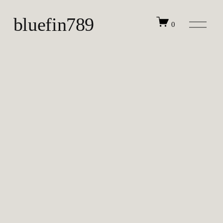
bluefin789
O
0
p
e
n
M
e
n
u