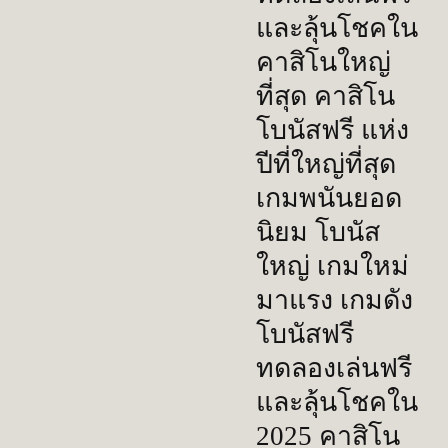
และลุ้นโชคใน 
คาสิโนใหญ่
ที่สุด คาสิโน 
โบนัสฟรี แห่ง
ปีที่ใหญ่ที่สุด 
เกมพนันยอด
นิยม โบนัส
ใหญ่ เกมใหม่
มาแรง เกมดัง 
โบนัสฟรี 
ทดลองเล่นฟรี
และลุ้นโชคใน 
2025 คาสิโน 