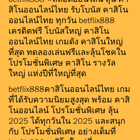
e
g
P
i
สิโนออนไลน์ไทย รับโบนัส คาสิโน
r
n
i
a
ออนไลน์ไทย ทุกวัน betflix888 
c
l
เครดิตฟรี โบนัสใหญ่ คาสิโน
e
P
:
r
ออนไลน์ไทย เกมดัง คาสิโนใหญ่
i
c
ที่สุด ทดลองเล่นฟรีและลุ้นโชคใน 
e
:
โปรโมชั่นพิเศษ คาสิโน รางวัล
ใหญ่ แห่งปีที่ใหญ่ที่สุด
betflix888
คาสิโนออนไลน์ไทย เกม
ที่ได้รับความนิยมสูงสุด พร้อม คาสิ
โนออนไลน์ โปรโมชั่นพิเศษ ลุ้น
2025 ได้ทุกวันใน 2025 และสนุก
กับ โปรโมชั่นพิเศษ อย่างเต็มที่