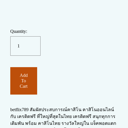
Quantity:
Add
To
Cart
betflix789 สัมผัสประสบการณ์คาสิโน คาสิโนออนไลน์
กับ เครดิตฟรี ที่ใหญ่ที่สุดในไทย เครดิตฟรี สนุกทุกการ
เดิมพัน พร้อม คาสิโนไทย รางวัลใหญ่ใน แจ็คพอตแตก