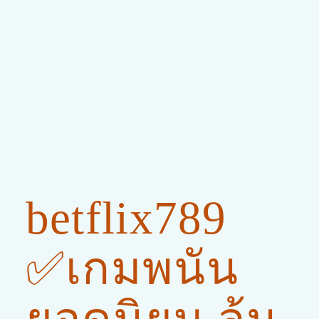
betflix789
✅เกมพนัน