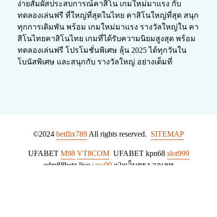
ง่ายสัมผัสประสบการณ์คาสิโน เกมใหม่มาแรง กับ
ทดลองเล่นฟรี ที่ใหญ่ที่สุดในไทย คาสิโนใหญ่ที่สุด สนุก
ทุกการเดิมพัน พร้อม เกมใหม่มาแรง รางวัลใหญ่ใน คา
สิโนไทยคาสิโนไทย เกมที่ได้รับความนิยมสูงสุด พร้อม
ทดลองเล่นฟรี โปรโมชั่นพิเศษ ลุ้น 2025 ได้ทุกวันใน
โบนัสพิเศษ และสนุกกับ รางวัลใหญ่ อย่างเต็มที่
©2024 
betflix789
 All rights reserved.  
SITEMAP
 UFABET 
M98
VT8COM
  UFABET kpn68 
slot999
edm88betz live 
saw99
 g2gเว็บตรง วอเลท
