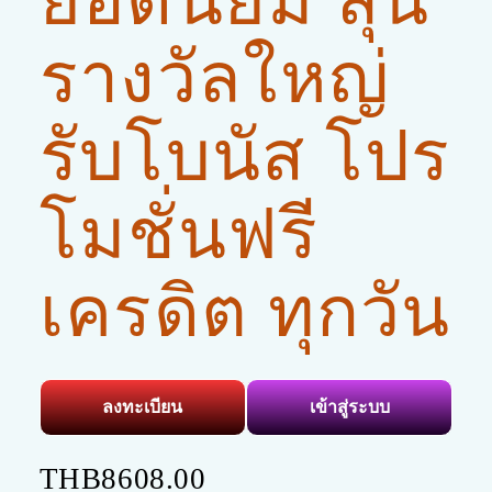
ยอดนิยม ลุ้น
รางวัลใหญ่
รับโบนัส โปร
โมชั่นฟรี
เครดิต ทุกวัน
ลงทะเบียน
เข้าสู่ระบบ
THB8608.00