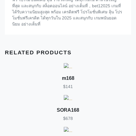
ที่สุด และสนุกกับ สล็อตออนไลน์ อย่างเต็มที่，bet12025 เกมที่
ได้รับความนิยมสูงสุด พร้อม เครดิตฟรี โปรโมชั่นพิเศษ ลุ้น โปร
โมชั่นฟรีเครดิต ได้ทุกวันใน 2025 และสนุกกับ เกมพนันยอด
นิยม อย่างเต็มที่
RELATED PRODUCTS
Add to cart
m168
$141
Add to cart
SORA168
$678
Add to cart