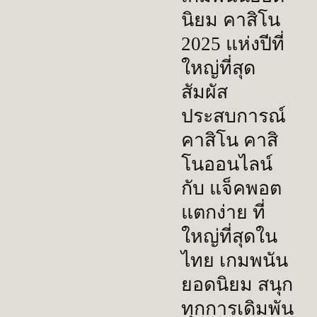
นิยม คาสิโน 
2025 แห่งปีที่
ใหญ่ที่สุด 
สัมผัส
ประสบการณ์
คาสิโน คาสิ
โนออนไลน์ 
กับ แจ็คพอต
แตกง่าย ที่
ใหญ่ที่สุดใน
ไทย เกมพนัน
ยอดนิยม สนุก
ทุกการเดิมพัน 