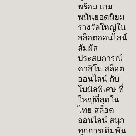
พร้อม เกม
พนันยอดนิยม 
รางวัลใหญ่ใน 
สล็อตออนไลน์
สัมผัส
ประสบการณ์
คาสิโน สล็อต
ออนไลน์ กับ 
โบนัสพิเศษ ที่
ใหญ่ที่สุดใน
ไทย สล็อต
ออนไลน์ สนุก
ทุกการเดิมพัน 