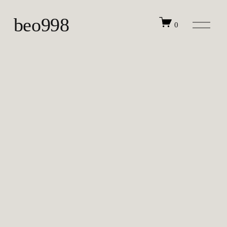
beo998
O
0
p
e
n
M
e
n
u