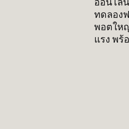
ออนไลน์
ทดลองฟร
พอตใหญ่
แรง พร้อ
 up to receive updates and 10% off your
t purchase.