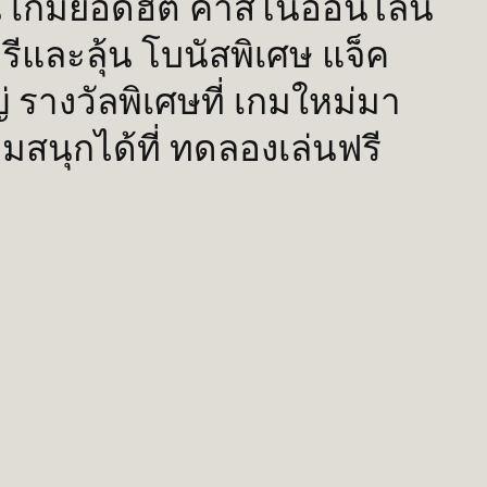
 เกมยอดฮิต คาสิโนออนไลน์ 
ีและลุ้น โบนัสพิเศษ แจ็ค
 รางวัลพิเศษที่ เกมใหม่มา
มสนุกได้ที่ ทดลองเล่นฟรี