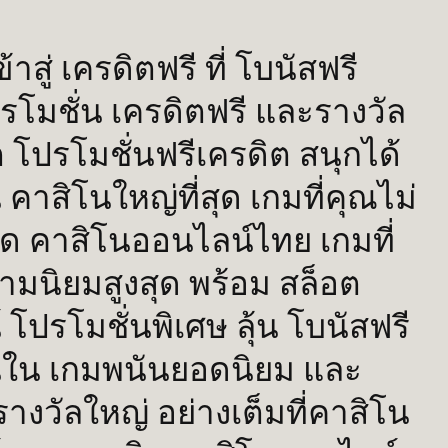
้าสู่ เครดิตฟรี ที่ โบนัสฟรี 
รโมชั่น เครดิตฟรี และรางวัล
 โปรโมชั่นฟรีเครดิต สนุกได้
 คาสิโนใหญ่ที่สุด เกมที่คุณไม่
 คาสิโนออนไลน์ไทย เกมที่
ามนิยมสูงสุด พร้อม สล็อต
โปรโมชั่นพิเศษ ลุ้น โบนัสฟรี 
ันใน เกมพนันยอดนิยม และ
รางวัลใหญ่ อย่างเต็มที่คาสิโน