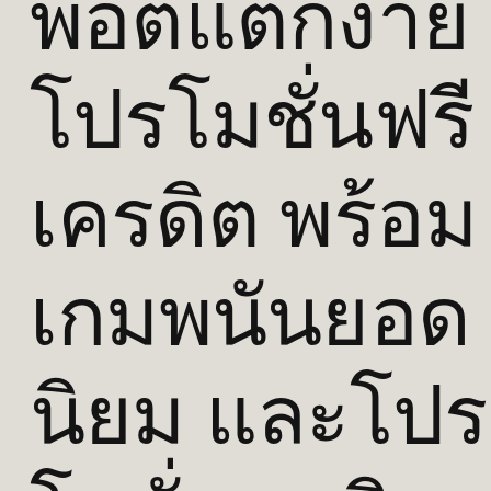
พอตแตกง่าย ท
โปรโมชั่นฟรี
เครดิต พร้อม
เกมพนันยอด
นิยม และโปร