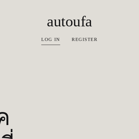
autoufa
LOG IN
REGISTER
ค