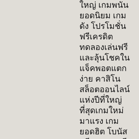
ใหญ่ เกมพนัน
ยอดนิยม เกม
ดัง โปรโมชั่น
ฟรีเครดิต 
ทดลองเล่นฟรี
และลุ้นโชคใน 
แจ็คพอตแตก
ง่าย คาสิโน 
สล็อตออนไลน์ 
แห่งปีที่ใหญ่
ที่สุดเกมใหม่
มาแรง เกม
ยอดฮิต โบนัส