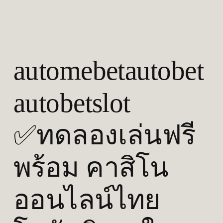
automebetautobet
autobetslot
✅ทดลองเล่นฟรี
พร้อม คาสิโน
ออนไลน์ไทย