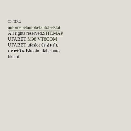
©2024 
automebetautobetautobetslot
All rights reserved.
SITEMAP
UFABET 
M98
VT8COM
UFABET ufaslot จัดอันดับ
เว็บพนัน Bitcoin ufabetauto 
bkslot

Sign up to receive updates and 10% off
your first purchase.