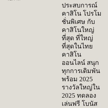
ประสบการณ์
คาสิโน โปรโม
ชั่นพิเศษ กับ 
คาสิโนใหญ่
ที่สุด ที่ใหญ่
ที่สุดในไทย 
คาสิโน
ออนไลน์ สนุก
ทุกการเดิมพัน 
พร้อม 2025 
รางวัลใหญ่ใน 
2025 ทดลอง
เล่นฟรี โบนัส