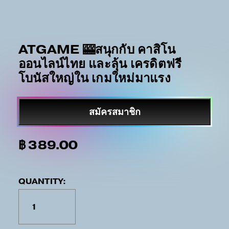
ATGAME 🎰สนุกกับ คาสิโน
ออนไลน์ไทย และลุ้น เครดิตฟรี
โบนัสใหญ่ใน เกมใหม่มาแรง
สมัครสมาชิก
฿ 389.00
QUANTITY: