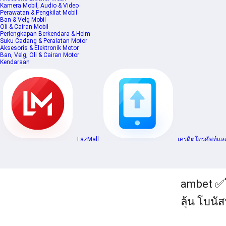
Kamera Mobil, Audio & Video
Perawatan & Pengkilat Mobil
Ban & Velg Mobil
Oli & Cairan Mobil
Perlengkapan Berkendara & Helm
Suku Cadang & Peralatan Motor
Aksesoris & Elektronik Motor
Ban, Velg, Oli & Cairan Motor
Kendaraan
LazMall
เครดิตโทรศัพท์แล
ambet ✅โบ
ลุ้น โบนัส