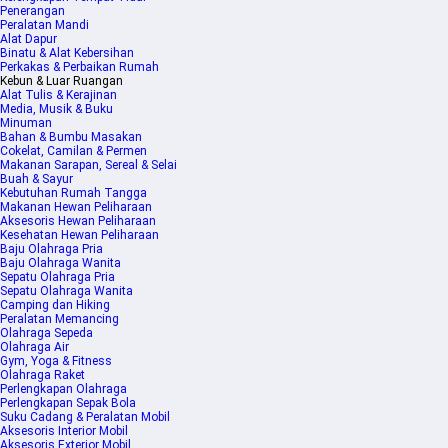
Penerangan
Peralatan Mandi
Alat Dapur
Binatu & Alat Kebersihan
Perkakas & Perbaikan Rumah
Kebun & Luar Ruangan
Alat Tulis & Kerajinan
Media, Musik & Buku
Minuman
Bahan & Bumbu Masakan
Cokelat, Camilan & Permen
Makanan Sarapan, Sereal & Selai
Buah & Sayur
Kebutuhan Rumah Tangga
Makanan Hewan Peliharaan
Aksesoris Hewan Peliharaan
Kesehatan Hewan Peliharaan
Baju Olahraga Pria
Baju Olahraga Wanita
Sepatu Olahraga Pria
Sepatu Olahraga Wanita
Camping dan Hiking
Peralatan Memancing
Olahraga Sepeda
Olahraga Air
Gym, Yoga & Fitness
Olahraga Raket
Perlengkapan Olahraga
Perlengkapan Sepak Bola
Suku Cadang & Peralatan Mobil
Aksesoris Interior Mobil
Aksesoris Exterior Mobil