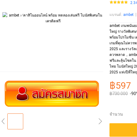
2.3
แบรนด์
:
ambet
ambet เกมพนันยอ
ใหญ่ รางวัลพิเศษท
พร้อมโปรโมชั่น เ
เกมที่คุณไม่ควรพ
2025 และรางวัลแจ
ควรพลาด，ambetคา
ฟรีและลุ้นโชคใน
ไทย โบนัสใหญ่ 2
2025 แห่งปีที่ใหญ่
฿597
฿730.000
-90
จำนวน