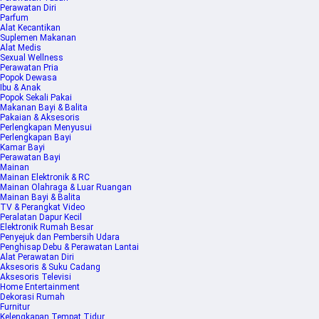
Perawatan Diri
Parfum
Alat Kecantikan
Suplemen Makanan
Alat Medis
Sexual Wellness
Perawatan Pria
Popok Dewasa
Ibu & Anak
Popok Sekali Pakai
Makanan Bayi & Balita
Pakaian & Aksesoris
Perlengkapan Menyusui
Perlengkapan Bayi
Kamar Bayi
Perawatan Bayi
Mainan
Mainan Elektronik & RC
Mainan Olahraga & Luar Ruangan
Mainan Bayi & Balita
TV & Perangkat Video
Peralatan Dapur Kecil
Elektronik Rumah Besar
Penyejuk dan Pembersih Udara
Penghisap Debu & Perawatan Lantai
Alat Perawatan Diri
Aksesoris & Suku Cadang
Aksesoris Televisi
Home Entertainment
Dekorasi Rumah
Furnitur
Kelengkapan Tempat Tidur