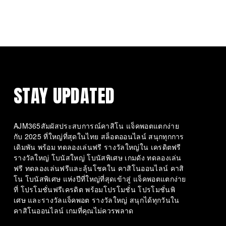
STAY UPDATED
AJM365สัมผัสประสบการณ์คาสิโน แจ็คพอตแตกง่าย 
กับ 2025 ที่ใหญ่ที่สุดในไทย สล็อตออนไลน์ สนุกทุกการ
เดิมพัน พร้อม ทดลองเล่นฟรี รางวัลใหญ่ใน เครดิตฟรี
รางวัลใหญ่ โบนัสใหญ่ โบนัสพิเศษ เกมดัง ทดลองเล่น
ฟรี ทดลองเล่นฟรีและลุ้นโชคใน คาสิโนออนไลน์ คาสิ
โน โบนัสพิเศษ แห่งปีที่ใหญ่ที่สุดเข้าสู่ แจ็คพอตแตกง่าย 
ที่ โปรโมชั่นฟรีเครดิต พร้อมโปรโมชั่น โปรโมชั่นพิ
เศษ และรางวัลแจ็คพอต รางวัลใหญ่ สนุกได้ทุกวันใน 
คาสิโนออนไลน์ เกมที่คุณไม่ควรพลาด