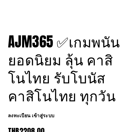
AJM365 ✅เกมพนัน
ยอดนิยม ลุ้น คาสิ
โนไทย รับโบนัส
คาสิโนไทย ทุกวัน
ลงทะเบียน เข้าสู่ระบบ
THB2208.00