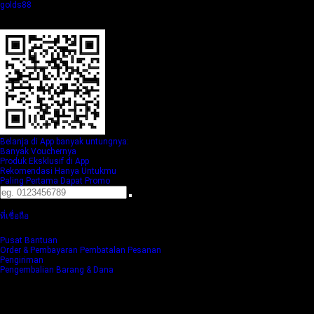
golds88
hilo789
Download Aplikasinya dan Belanja Sekarang!
Belanja di App banyak untungnya:
Banyak Vouchernya
Produk Eksklusif di App
Rekomendasi Hanya Untukmu
Paling Pertama Dapat Promo
Success! Please check your phone for the download link
ที่เชื่อถือ
ที่นิยมมากที่สุด
Pusat Bantuan
Order & Pembayaran
Pembatalan Pesanan
Pengiriman
Pengembalian Barang & Dana
Hubungi kami di
Live Chat (24 Jam)
123dd
123dd
Nomor pesanan: