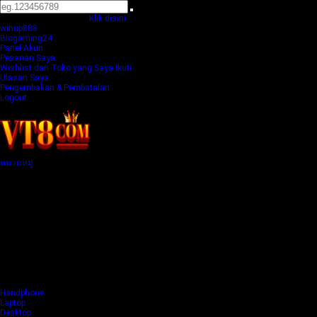
Untuk bantuan silakan,
Klik disini
winup888
Biogaming24
Panel Akun
Pesanan Saya
Wishlist dan Toko yang Saya Ikuti
Ulasan Saya
Pengembalian & Pembatalan
Logout
หมวดหมู่
Peralatan Elektronik
Aksesoris Elektronik
Fashion & Aksesoris Wanita
Fashion & Aksesoris Pria
Fashion & Aksesoris Anak
Kesehatan & Kecantikan
Bayi & Mainan
TV & Elektronik Rumah
Keperluan Rumah & Gaya Hidup
Kebutuhan Rumah Tangga
Olahraga & Outdoor
Otomotif
Handphone
Laptop
Desktop