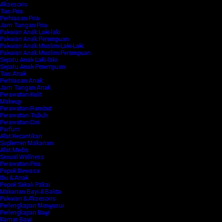
Aksesoris
Tas Pria
Perhiasan Pria
Jam Tangan Pria
Pakaian Anak Laki-laki
Pakaian Anak Perempuan
Pakaian Anak Muslim Laki-Laki
Pakaian Anak Muslim Perempuan
Sepatu Anak Laki-laki
Sepatu Anak Perempuan
Tas Anak
Perhiasan Anak
Jam Tangan Anak
Perawatan Kulit
Makeup
Perawatan Rambut
Perawatan Tubuh
Perawatan Diri
Parfum
Alat Kecantikan
Suplemen Makanan
Alat Medis
Sexual Wellness
Perawatan Pria
Popok Dewasa
Ibu & Anak
Popok Sekali Pakai
Makanan Bayi & Balita
Pakaian & Aksesoris
Perlengkapan Menyusui
Perlengkapan Bayi
Kamar Bayi