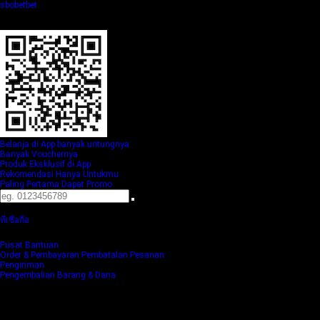
sbobetbet
societyslot
Download Aplikasinya dan Belanja Sekarang!
Belanja di App banyak untungnya:
Banyak Vouchernya
Produk Eksklusif di App
Rekomendasi Hanya Untukmu
Paling Pertama Dapat Promo
Success! Please check your phone for the download link
ที่เชื่อถือ
ที่นิยมมากที่สุด
Pusat Bantuan
Order & Pembayaran
Pembatalan Pesanan
Pengiriman
Pengembalian Barang & Dana
Hubungi kami di
Live Chat (24 Jam)
10อันดับค่าสิโน
10อันดับค่าสิโน