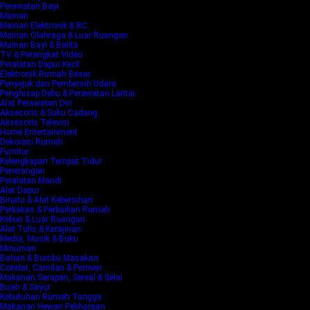
Perawatan Bayi
Mainan
Mainan Elektronik & RC
Mainan Olahraga & Luar Ruangan
Mainan Bayi & Balita
TV & Perangkat Video
Peralatan Dapur Kecil
Elektronik Rumah Besar
Penyejuk dan Pembersih Udara
Penghisap Debu & Perawatan Lantai
Alat Perawatan Diri
Aksesoris & Suku Cadang
Aksesoris Televisi
Home Entertainment
Dekorasi Rumah
Furnitur
Kelengkapan Tempat Tidur
Penerangan
Peralatan Mandi
Alat Dapur
Binatu & Alat Kebersihan
Perkakas & Perbaikan Rumah
Kebun & Luar Ruangan
Alat Tulis & Kerajinan
Media, Musik & Buku
Minuman
Bahan & Bumbu Masakan
Cokelat, Camilan & Permen
Makanan Sarapan, Sereal & Selai
Buah & Sayur
Kebutuhan Rumah Tangga
Makanan Hewan Peliharaan