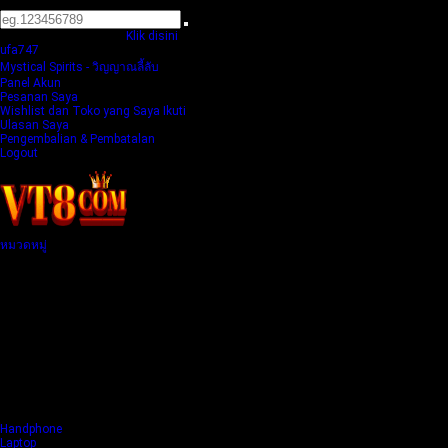
Nomor pesanan:
Untuk bantuan silakan,
Klik disini
ufa747
Mystical Spirits - วิญญาณลี้ลับ
Panel Akun
Pesanan Saya
Wishlist dan Toko yang Saya Ikuti
Ulasan Saya
Pengembalian & Pembatalan
Logout
หมวดหมู่
Peralatan Elektronik
Aksesoris Elektronik
Fashion & Aksesoris Wanita
Fashion & Aksesoris Pria
Fashion & Aksesoris Anak
Kesehatan & Kecantikan
Bayi & Mainan
TV & Elektronik Rumah
Keperluan Rumah & Gaya Hidup
Kebutuhan Rumah Tangga
Olahraga & Outdoor
Otomotif
Handphone
Laptop