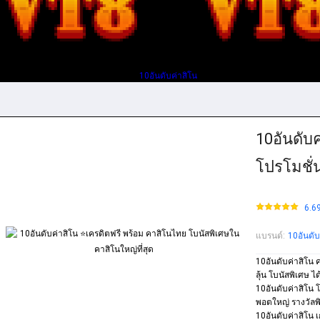
10อันดับค่าสิโน
10อันดับค
โปรโมชั่
6.6
แบรนด์
:
10อันดับ
10อันดับค่าสิโน 
ลุ้น โบนัสพิเศษ 
10อันดับค่าสิโน
พอตใหญ่ รางวัลพิ
10อันดับค่าสิโน 