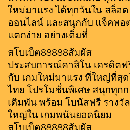
ใหม่มาแรง ได้ทุกวันใน สล็อต
ออนไลน์ และสนุกกับ แจ็คพอ
แตกง่าย อย่างเต็มที่
สโบเบ็ต88888
สัมผัส
ประสบการณ์คาสิโน เครดิตฟร
กับ เกมใหม่มาแรง ที่ใหญ่ที่สุ
ไทย โปรโมชั่นพิเศษ สนุกทุก
เดิมพัน พร้อม โบนัสฟรี รางวัล
ใหญ่ใน เกมพนันยอดนิยม
สโบเบ็ต88888
สัมผัส