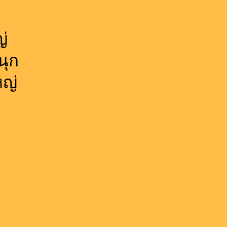
ญ่
นุก
หญ่