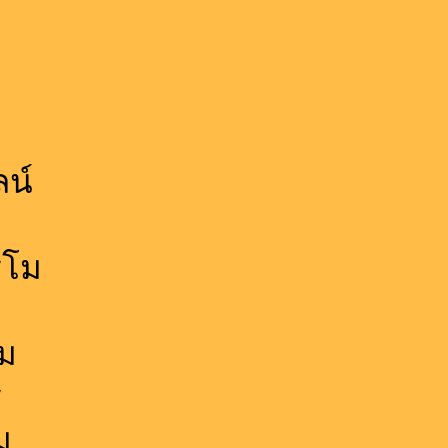
น์ 
รโม
าม
ี
ม