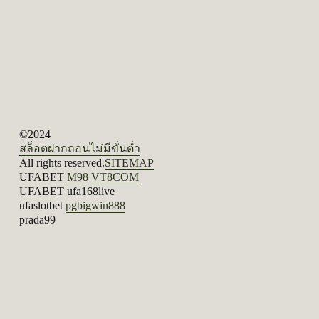
©2024 
สล็อตฝากถอนไม่มีขั่นต่ำ
All rights reserved.
SITEMAP
UFABET 
M98
VT8COM
UFABET ufa168live 
ufaslotbet 
pgbigwin888
prada99
