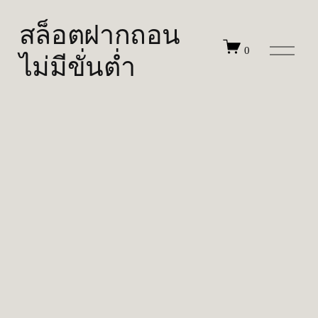
สล็อตฝากถอน
O
0
ไม่มีขั่นต่ำ
p
e
n
M
e
n
u