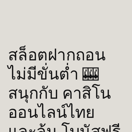
สล็อตฝากถอน
ไม่มีขั่นต่ำ 🎰
สนุกกับ คาสิโน
ออนไลน์ไทย
และลุ้น โบนัสฟรี